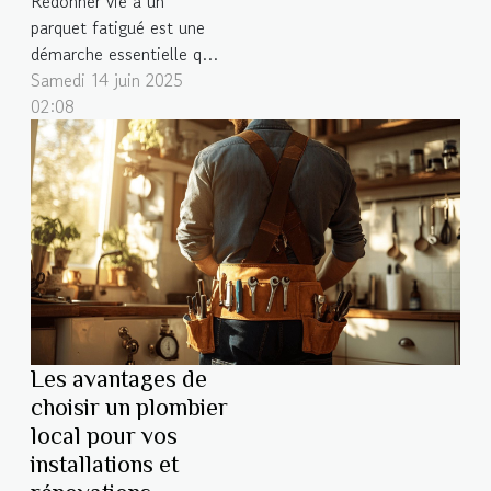
Redonner vie à un
parquet fatigué est une
démarche essentielle qui
peut métamorphoser
Samedi 14 juin 2025
l’ambiance de tout
02:08
intérieur. La rénovation
de parquet permet non
seulement d’améliorer
l’esthétique, mais aussi
de préserver la valeur et
la durabilité de ce
revêtement noble.
Découvrez dans cet
article les...
Les avantages de
choisir un plombier
local pour vos
installations et