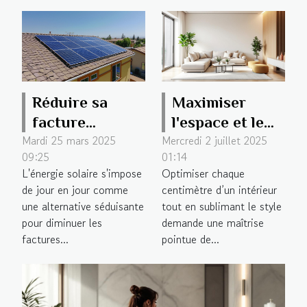
Réduire sa
Maximiser
facture
l'espace et le
Mardi 25 mars 2025
Mercredi 2 juillet 2025
d'électricité
style : secrets
09:25
01:14
grâce au
d'un architecte
L'énergie solaire s'impose
Optimiser chaque
solaire
d'intérieur
de jour en jour comme
centimètre d’un intérieur
une alternative séduisante
tout en sublimant le style
pour diminuer les
demande une maîtrise
factures...
pointue de...