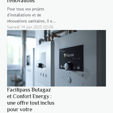
rénovations
Pour tous vos projets
d’installations et de
rénovations sanitaires, il est
essentiel de bien choisir
Samedi 14 juin 2025 02:06
votre professionnel. Un
plombier local présente des
atouts non négligeables,
tant en termes de proximité
que de qualité de service.
Découvrez dans cet article
pourquoi il est crucial de...
Facilipass Butagaz
et Confort Energy :
une offre tout inclus
pour votre