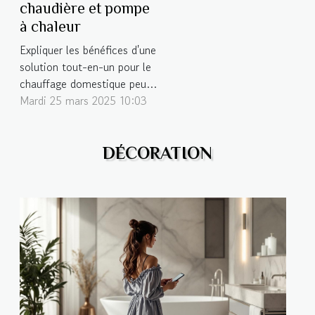
chaudière et pompe
à chaleur
Expliquer les bénéfices d'une
solution tout-en-un pour le
chauffage domestique peut
souvent sembler complexe.
Mardi 25 mars 2025 10:03
Cependant, les offres
intégrées qui combinent
l'installation, l'entretien et le
DÉCORATION
suivi technique de systèmes
de chauffage, tels que les
chaudières et les pompes à
chaleur, gagnent en...