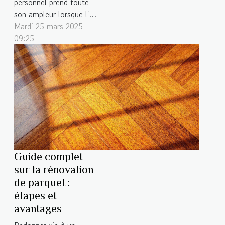
personnel prend toute
son ampleur lorsque l'on
évoque l'aménagement
Mardi 25 mars 2025
d'un studio. Optimiser
09:25
l'espace de vie dans une
si petite surface
représente un défi
fascinant, qui stimule la
créativité et
l'ingéniosité. Cet article
propose des stratégies
clés pour transformer un
studio en...
Guide complet
sur la rénovation
de parquet :
étapes et
avantages