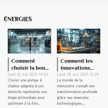
ÉNERGIES
Comment
Comment les
choisir la bonne
innovations
Jeudi 22 mai 2025 14:54
Lundi 28 avril 2025 15:24
pompe à
dans la
Choisir une pompe à
Le monde de la
chaleur pour
menuiserie
chaleur adaptée à son
menuiserie connaît une
votre domicile
améliorent
domicile représente une
transformation profonde
l'efficacité
étape primordiale pour
grâce aux avancées
énergétique
optimiser à la fois...
technologiques,...