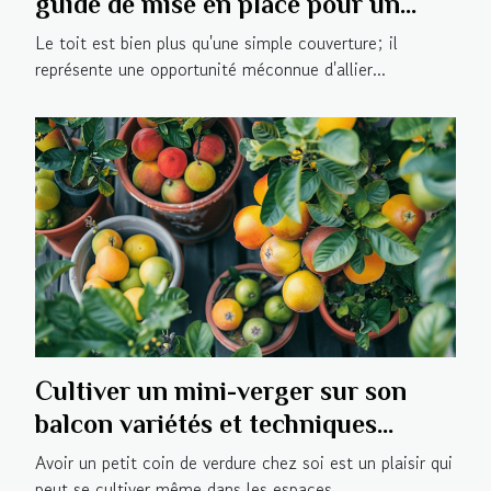
guide de mise en place pour un
habitat éco-responsable
Le toit est bien plus qu'une simple couverture; il
représente une opportunité méconnue d'allier...
Cultiver un mini-verger sur son
balcon variétés et techniques
adaptées
Avoir un petit coin de verdure chez soi est un plaisir qui
peut se cultiver même dans les espaces...